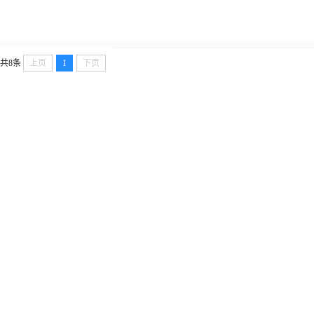
共8条
上页
1
下页