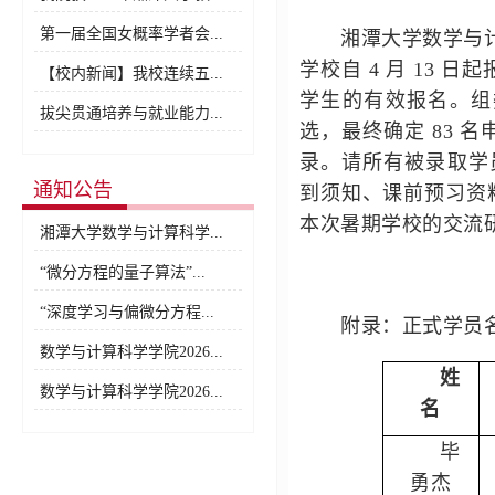
第一届全国女概率学者会...
湘潭大学数学与
学校自 4 月 13 日
【校内新闻】我校连续五...
学生的有效报名。
组
拔尖贯通培养与就业能力...
选，最终确定
83 
录。
请所有被录取学
通知公告
到须知、课前预习资
本次暑期学校的交流
湘潭大学数学与计算科学...
“微分方程的量子算法”...
“深度学习与偏微分方程...
附录：正式学员
数学与计算科学学院2026...
姓
数学与计算科学学院2026...
名
毕
勇杰