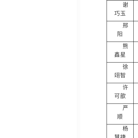
谢
巧玉
邢
阳
熊
鑫星
徐
翊智
许
可歆
严
顺
杨
慧捷