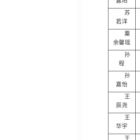
嘉阳
苏
若洋
粟
余馨瑶
孙
程
孙
嘉怡
王
辰尧
王
华宇
王