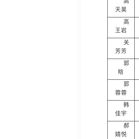
高
天昊
高
王岩
关
芳芳
郭
晗
郭
蓉蓉
韩
佳宇
郝
婧悦