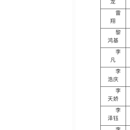
龙
雷
翔
黎
鸿基
李
凡
李
浩庆
李
天娇
李
泽钰
李