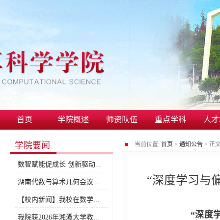
首页
学院概述
师资队伍
重点学科
人才
学院要闻
当前位置:
首页
>
通知公告
>
正
数智赋能促成长 创新驱动...
“深度学习与
湖南代数与算术几何会议...
【校内新闻】我校在数学...
“深度
我院获2026年湘潭大学教...