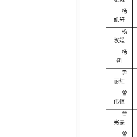
杨
凯轩
杨
淑媛
杨
朔
尹
丽红
曾
伟恒
曾
宪豪
曾