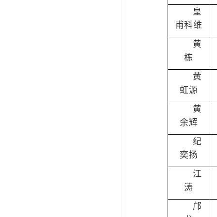
皇
甫科维
黄
栋
黄
虹源
黄
余辉
纪
奕扬
江
涛
邝