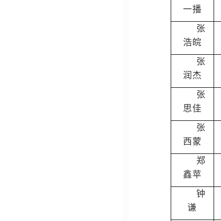
一播
张
浩皖
张
润杰
张
思佳
张
西蒙
郑
鑫苹
钟
谦