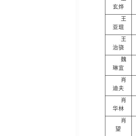
玄烨
王
亚琨
王
治骁
魏
琳宜
肖
迪夫
肖
华林
肖
望