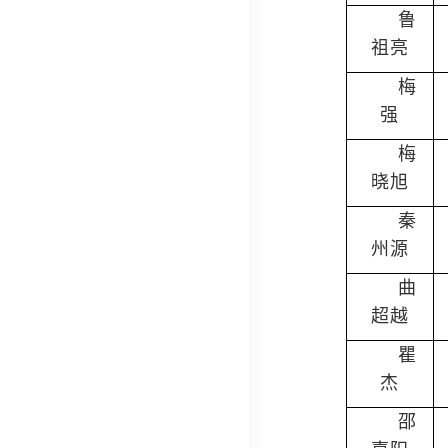
鲁
祖亮
梅
强
梅
晓旭
秦
州源
曲
超越
瞿
杰
邵