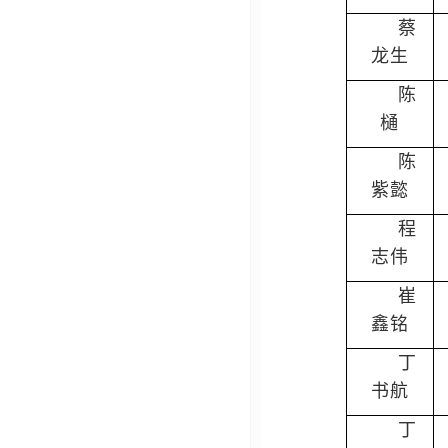
蔡
龙生
陈
樋
陈
紫懿
程
志伟
崔
鑫铭
丁
书航
丁