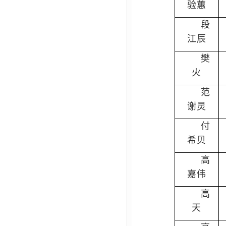
验蕙
段
江辰
樊
火
范
谢灵
付
希贝
高
嘉伟
高
天