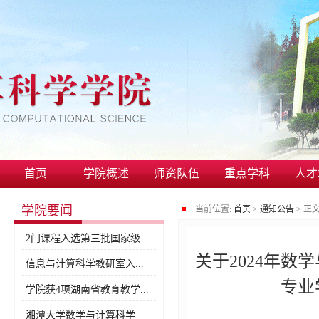
首页
学院概述
师资队伍
重点学科
人才
学院要闻
当前位置:
首页
>
通知公告
>
正
2门课程入选第三批国家级...
关于2024年
信息与计算科学教研室入...
专业
学院获4项湖南省教育教学...
湘潭大学数学与计算科学...