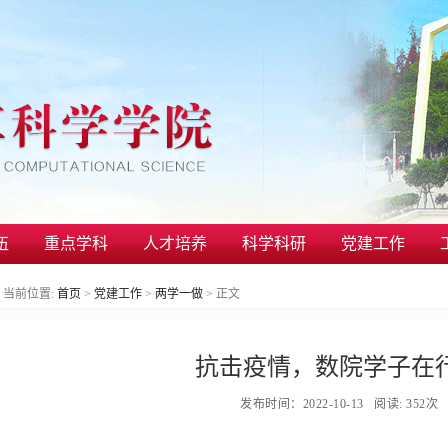
伍
重点学科
人才培养
科学科研
党建工作
当前位置:
首页
>
党建工作
>
两学一做
>
正文
抗击疫情，数院学子在
发布时间：2022-10-13 阅读:
352
次